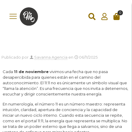
add_action('wp_footer', function () { ?>
add_action('wp_footer',
function () { if (!is_checkout()) return; ?>
0
Publicado por
Savanna Agencia
en
06/11/2025
Cada
11 de noviembre
vivimos una fecha que no pasa
desapercibida para quienes están en el camino del
autoconocimiento. El 11:11 no es únicamente un símbolo visual que
“llama la atención”. Es una frecuencia que nos invita a detenernos,
escuchar y dirigir conscientemente nuestra energía.
En numerología, el número 11 es un número maestro: representa
intuición, claridad, apertura de conciencia y la capacidad de
iniciar un nuevo ciclo interno. Cuando esta secuencia se repite,
como en el portal 11:11, la energía que representa se multiplica. No
se trata de un poder externo que llega a salvarnos, sino de una
ventana de enfoque para mirar hacia adentro.