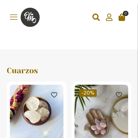
add_action('wp_footer', function () { ?>
add_action('wp_footer',
function () { if (!is_checkout()) return; ?>
0
Cuarzos
-20%