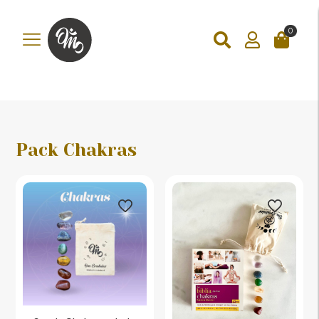
add_action('wp_footer', function () { ?>
0
Pack Chakras