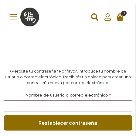
add_action('wp_footer', function () { ?>
add_action('wp_footer',
function () { if (!is_checkout()) return; ?>
0
¿Perdiste tu contraseña? Por favor, introduce tu nombre de
usuario o correo electrónico. Recibirás un enlace para crear una
contraseña nueva por correo electrónico.
Obligatorio
Nombre de usuario o correo electrónico
*
Restablecer contraseña