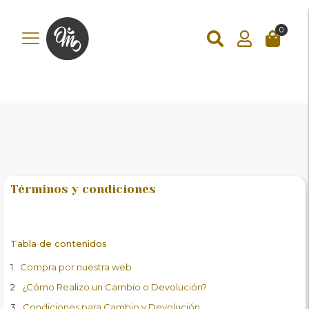
add_action('wp_footer', function () { ?>
add_action('wp_footer',
function () { if (!is_checkout()) return; ?>
0
Términos y condiciones
Tabla de contenidos
Compra por nuestra web
¿Cómo Realizo un Cambio o Devolución?
Condiciones para Cambio y Devolución