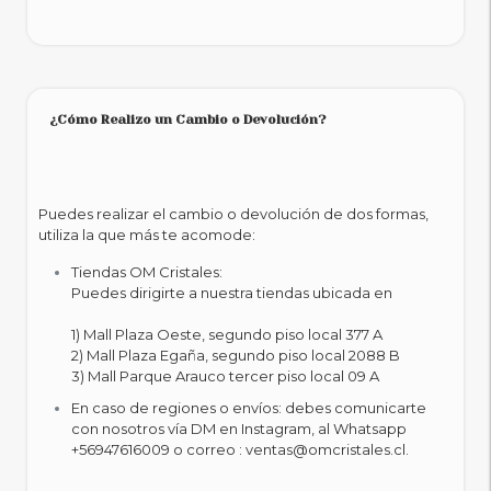
¿Cómo Realizo un Cambio o Devolución?
Puedes realizar el cambio o devolución de dos formas,
utiliza la que más te acomode:
Tiendas OM Cristales:
Puedes dirigirte a nuestra tiendas ubicada en
1) Mall Plaza Oeste, segundo piso local 377 A
2) Mall Plaza Egaña, segundo piso local 2088 B
3) Mall Parque Arauco tercer piso local 09 A
En caso de regiones o envíos: debes comunicarte
con nosotros vía DM en Instagram, al Whatsapp
+56947616009 o correo : ventas@omcristales.cl.