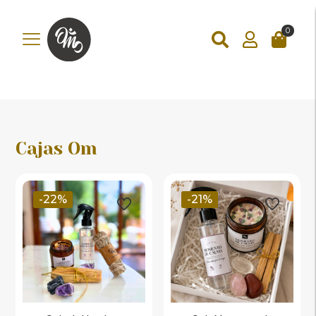
add_action('wp_footer', function () { ?>
0
Cajas Om
-22%
-21%