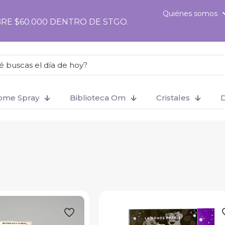
Quiénes somos
RE $60.000 DENTRO DE STGO.
Home Spray
Biblioteca Om
Cristales
D