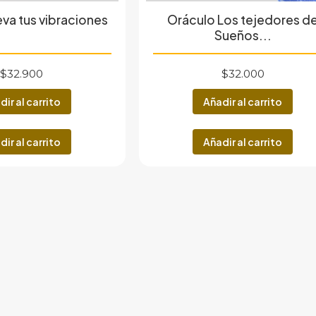
eva tus vibraciones
Oráculo Los tejedores d
Sueños...
$
32.900
$
32.000
dir al carrito
Añadir al carrito
dir al carrito
Añadir al carrito