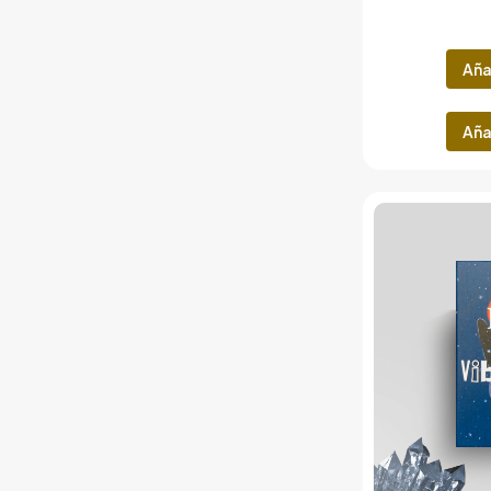
Aña
Aña