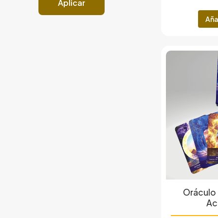
Aplicar
Aña
Oráculo 
Ac