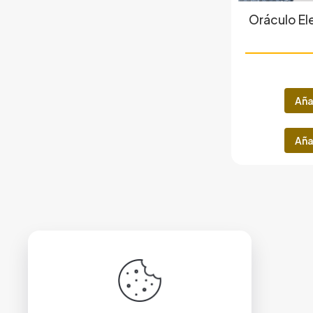
Oráculo El
Aña
Aña