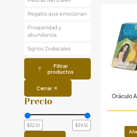
Piedras Naturales
Llaveros
Regalos que emocionan
Pack Cristales
Prosperidad y
Péndulos
Velas
abundancia
Piedras elaboradas
Velas y Home Spray
Signos Zodiacales
Piedras en bruto
Filtrar
Piedras Roladas
productos
Cerrar
Oráculo A
Precio
Aña