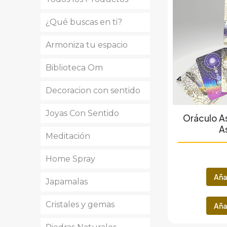
¿Qué buscas en ti?
Armoniza tu espacio
Amor Propio
Biblioteca Om
Calma
Altares
Decoracion con sentido
Conexión
Amuletos
Biblias
Joyas Con Sentido
Esenciales para
Armonizadores
Libros
Oráculo A
comenzar
A
Meditación
Chakras
Oráculos y Tarot
Aros
Limpieza y
Home Spray
Cuencos
Colgantes
Protección
Aña
Japamalas
Deidades
Gotas de Cuarzo
Pulseras
Cristales y gemas
Inciensos
Llamadores de
Aña
Angeles