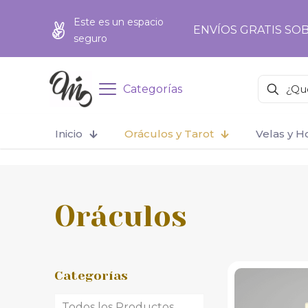
add_action('wp_footer', function () { ?>
Este es un espacio
ENVÍOS GRATIS SOB
seguro
Categorías
Inicio
Oráculos y Tarot
Velas y 
Oráculos
Categorías
Todos los Productos