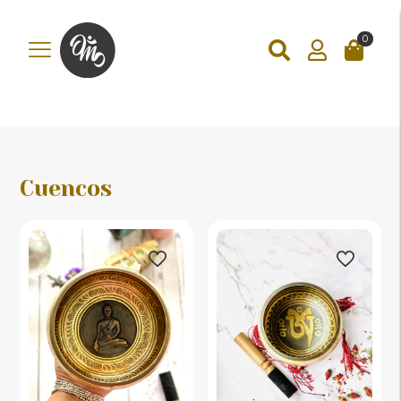
add_action('wp_footer', function () { ?>
0
Cuencos