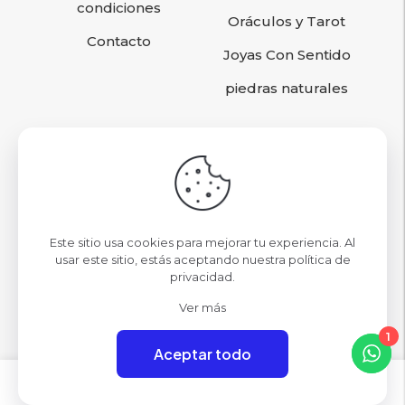
condiciones
Oráculos y Tarot
Contacto
Joyas Con Sentido
piedras naturales
Sigamos conociéndonos
contacto@omcristales.cl
Este sitio usa cookies para mejorar tu experiencia. Al
Nuestras Tiendas
usar este sitio, estás aceptando nuestra
política de
privacidad
.
Mall Parque Arauco Local 09
Ver más
1
Aceptar todo
0
0