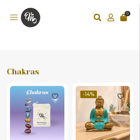
add_action('wp_footer', function () { ?>
add_action('wp_footer',
function () { if (!is_checkout()) return; ?>
0
Chakras
-14%