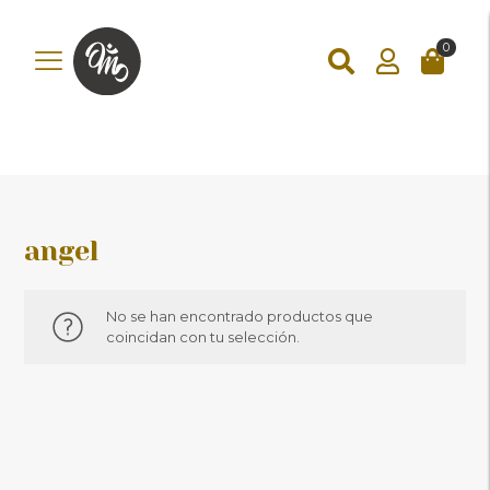
add_action('wp_footer', function () { ?>
add_action('wp_footer',
function () { if (!is_checkout()) return; ?>
0
angel
No se han encontrado productos que
coincidan con tu selección.