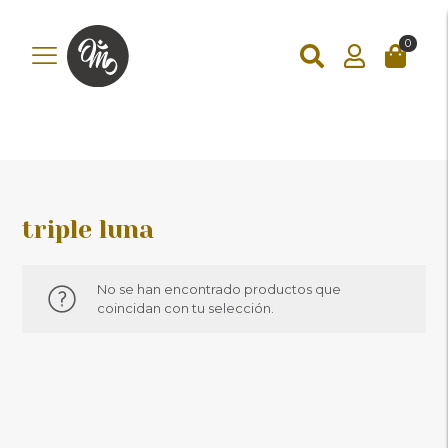
add_action('wp_footer', function () { ?>
add_action('wp_footer',
function () { if (!is_checkout()) return; ?>
0
triple luna
No se han encontrado productos que
coincidan con tu selección.