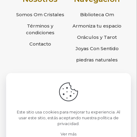
Somos Om Cristales
Biblioteca Om
Términos y
Armoniza tu espacio
condiciones
Oráculos y Tarot
Contacto
Joyas Con Sentido
piedras naturales
Sigamos conociéndonos
contacto@omcristales.cl
Este sitio usa cookies para mejorar tu experiencia. Al
Nuestras Tiendas
usar este sitio, estás aceptando nuestra
política de
privacidad
.
Mall Parque Arauco Local 09
Ver más