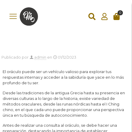
add_action('wp_footer', function () { ?>
add_action('wp_footer',
function () { if (!is_checkout()) return; ?>
0
Publicado por
admin
en
01/12/2023
El oráculo puede ser un vehículo valioso para explorar tus
respuestas internas y acceder a la sabiduría que yace en lo más
profundo de tu ser.
Desde las tradiciones de la antigua Grecia hasta su presencia en
diversas culturas a lo largo de la historia, existe variedad de
métodos oraculares, desde las runas nórdicas hasta el I Ching
chino, en el que cada uno puede proporcionar una perspectiva
única en tu búsqueda de autoconocimiento.
Antes de realizar una consulta al oráculo, se debe hacer una
preparación, destacando la importancia de establecer