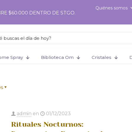
ter', function () { if (!is_checkout()) return; ?>
Quiénes somos
RE $60.000 DENTRO DE STGO.
Home Spray
Biblioteca Om
Cristales
D
es
admin
en
01/12/2023
Rituales Nocturnos: