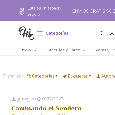
add_action('wp_footer', function () { ?>
add_action('wp_foo
Este es un espacio
ENVÍOS GRATIS SOB
seguro
Categorías
Inicio
Oráculos y Tarot
Velas y 
Filtrar por
Categorías
Etiquetas
Autor
admin
en
01/12/2023
Caminando el Sendero