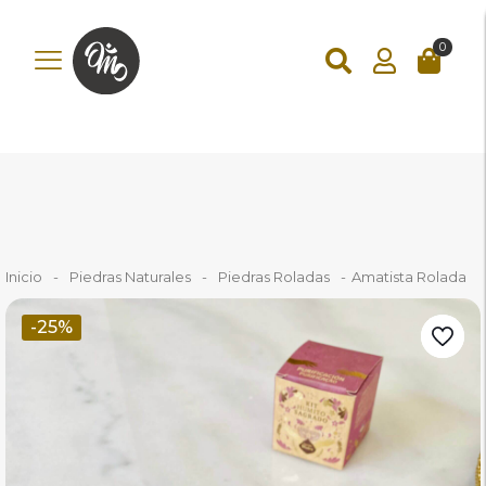
add_action('wp_footer', function () { ?>
0
Inicio
-
Piedras Naturales
-
Piedras Roladas
-
Amatista Rolada
-25%