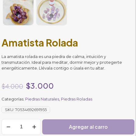
Amatista Rolada
La amatista rolada es una piedra de calma, intuición y
transmutación. Ideal para meditar, dormir mejor y protegerte
energéticamente. Llévala contigo o úsala en tu altar.
El
El
$
3.000
$
4.000
precio
precio
Categorías:
Piedras Naturales
original
actual
,
Piedras Roladas
era:
es:
SKU:
70534692691955
$4.000.
$3.000.
Amatista
Agregar al carro
Rolada
cantidad