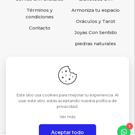
Términos y
Armoniza tu espacio
condiciones
Oráculos y Tarot
Contacto
Joyas Con Sentido
piedras naturales
Sigamos conociéndonos
contacto@omcristales.cl
Este sitio usa cookies para mejorar tu experiencia. Al
Nuestras Tiendas
usar este sitio, estás aceptando nuestra
política de
privacidad
.
Mall Parque Arauco Local 09
Ver más
1
Aceptar todo