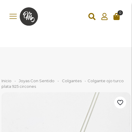
add_action('wp_footer', function () { ?>
add_action('wp_footer',
function () { if (!is_checkout()) return; ?>
0
Inicio
-
Joyas Con Sentido
-
Colgantes
-
Colgante ojo turco
plata 925 circones