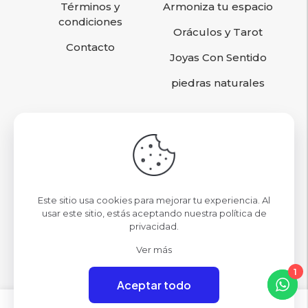
Términos y
Armoniza tu espacio
condiciones
Oráculos y Tarot
Contacto
Joyas Con Sentido
piedras naturales
Sigamos conociéndonos
contacto@omcristales.cl
Este sitio usa cookies para mejorar tu experiencia. Al
Nuestras Tiendas
usar este sitio, estás aceptando nuestra
política de
privacidad
.
Mall Parque Arauco Local 09
Ver más
1
Aceptar todo
0
0