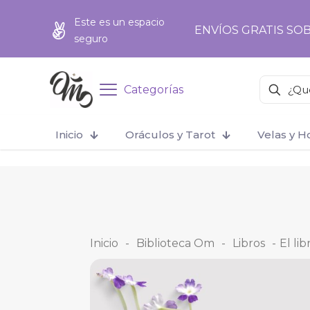
add_action('wp_footer', function () { ?>
add_action('wp_foo
Este es un espacio
ENVÍOS GRATIS SOB
seguro
Categorías
Inicio
Oráculos y Tarot
Velas y 
Inicio
-
Biblioteca Om
-
Libros
-
El li