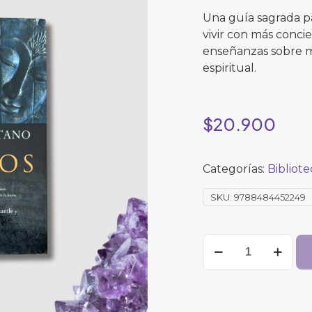
Una guía sagrada p
vivir con más concie
enseñanzas sobre m
espiritual.
$
20.900
Categorías:
Bibliot
SKU:
9788484452249
El
libro
tibetano
de
los