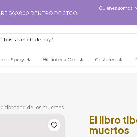
ter', function () { if (!is_checkout()) return; ?>
Quiénes somos
RE $60.000 DENTRO DE STGO.
Home Spray
Biblioteca Om
Cristales
D
bro tibetano de los muertos
El libro t
muertos