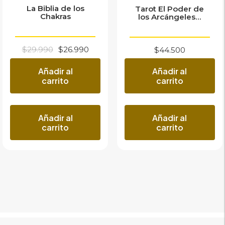
La Biblia de los
Tarot El Poder de
Chakras
los Arcángeles...
El
El
$
29.990
$
26.990
$
44.500
precio
precio
original
actual
Añadir al
Añadir al
era:
es:
carrito
carrito
$29.990.
$26.990.
Añadir al
Añadir al
carrito
carrito