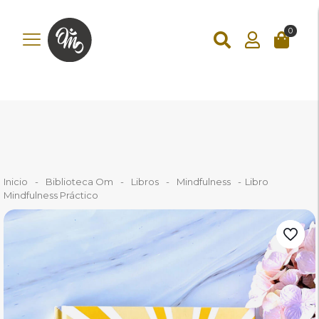
add_action('wp_footer', function () { ?>
0
Inicio
-
Biblioteca Om
-
Libros
-
Mindfulness
-
Libro
Mindfulness Práctico