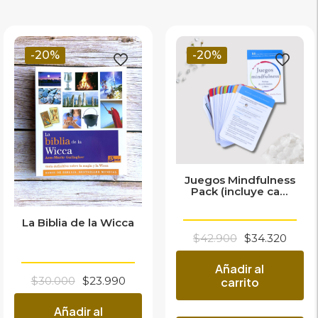
-20%
-20%
Juegos Mindfulness
Pack (incluye ca...
La Biblia de la Wicca
El
El
$
42.900
$
34.320
precio
prec
original
actu
Añadir al
era:
es:
El
El
$
30.000
$
23.990
carrito
$42.900.
$34.
precio
precio
original
actual
Añadir al