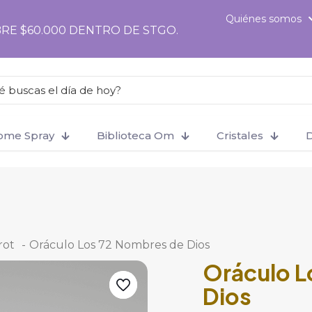
Quiénes somos
RE $60.000 DENTRO DE STGO.
Home Spray
Biblioteca Om
Cristales
D
rot
-
Oráculo Los 72 Nombres de Dios
Oráculo L
Dios