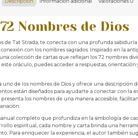
Descripción
Información adicional
Valoraciones
0
 72 Nombres de Dios
 de Tat Strada, te conecta con una profunda sabiduría es
 conexión con los nombres sagrados. Inspirado en la anti
a una colección de cartas que reflejan los 72 nombres d
r este oráculo, puedes acceder a respuestas, orientación y
a uno de los nombres de Dios y ofrece una descripción d
entos están diseñados para ayudarte a conectar con la en
presenta los nombres de una manera accesible, facilitan
sanación.
 manual completo que profundiza en la simbología de c
arrollo espiritual, cada nombre y carta brinda una herram
to. Para enriquecer la experiencia, el autor también sug