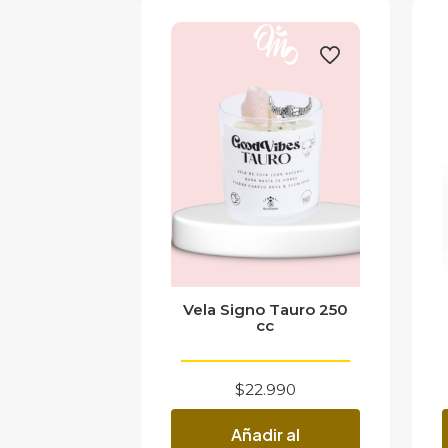
Vela Signo Tauro 250
cc
$
22.990
Añadir al