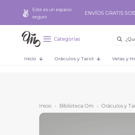
add_action('wp_footer', function () { ?>
Este es un espacio
ENVÍOS GRATIS SOB
seguro
Categorías
Inicio
Oráculos y Tarot
Velas y 
Inicio
-
Biblioteca Om
-
Oráculos y Ta