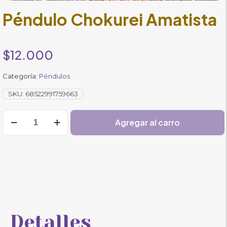
Péndulo Chokurei Amatista
$
12.000
Categoría:
Péndulos
SKU:
68522991759663
Péndulo
Agregar al carro
Chokurei
Amatista
cantidad
Detalles