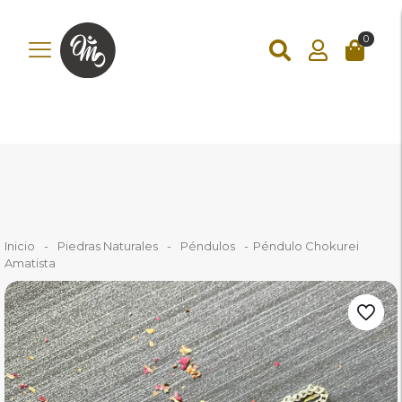
add_action('wp_footer', function () { ?>
add_action('wp_footer',
function () { if (!is_checkout()) return; ?>
0
Inicio
-
Piedras Naturales
-
Péndulos
-
Péndulo Chokurei
Amatista