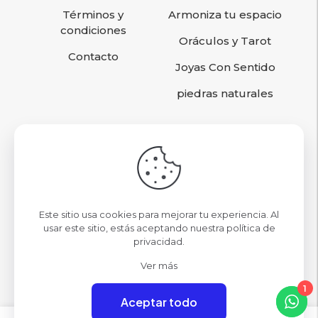
Términos y
Armoniza tu espacio
condiciones
Oráculos y Tarot
Contacto
Joyas Con Sentido
piedras naturales
Sigamos conociéndonos
contacto@omcristales.cl
Este sitio usa cookies para mejorar tu experiencia. Al
Nuestras Tiendas
usar este sitio, estás aceptando nuestra
política de
privacidad
.
Mall Parque Arauco Local 09
Ver más
1
Aceptar todo