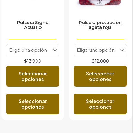
Pulsera Signo
Pulsera protección
Acuario
ágata roja
$
13.900
$
12.000
Seleccionar
Seleccionar
opciones
opciones
Este
Est
producto
pr
Seleccionar
Seleccionar
tiene
tie
opciones
opciones
múltiples
múl
variantes.
var
Las
Las
opciones
op
se
se