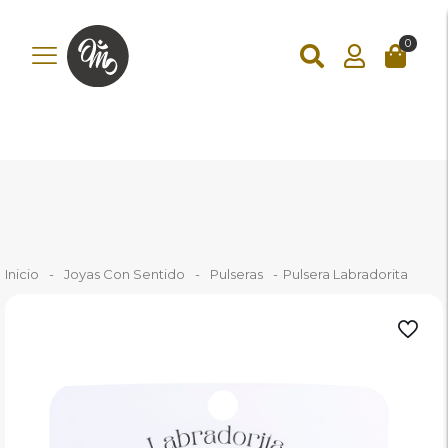
add_action('wp_footer', function () { ?>
add_action('wp_footer',
function () { if (!is_checkout()) return; ?>
0
Inicio
-
Joyas Con Sentido
-
Pulseras
-
Pulsera Labradorita