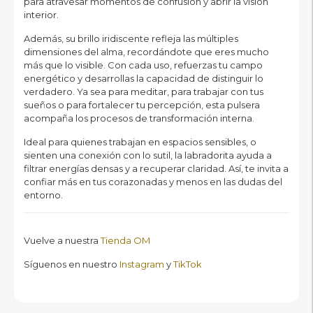
para atravesar momentos de confusión y abrir la visión
interior.
Además, su brillo iridiscente refleja las múltiples
dimensiones del alma, recordándote que eres mucho
más que lo visible. Con cada uso, refuerzas tu campo
energético y desarrollas la capacidad de distinguir lo
verdadero. Ya sea para meditar, para trabajar con tus
sueños o para fortalecer tu percepción, esta pulsera
acompaña los procesos de transformación interna.
Ideal para quienes trabajan en espacios sensibles, o
sienten una conexión con lo sutil, la labradorita ayuda a
filtrar energías densas y a recuperar claridad. Así, te invita a
confiar más en tus corazonadas y menos en las dudas del
entorno.
Vuelve a nuestra
Tienda OM
Síguenos en nuestro
Instagram
y
TikTok