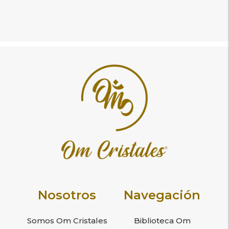
pueden
pu
elegir
ele
en
en
la
la
página
pá
de
de
producto
pr
Nosotros
Navegación
Somos Om Cristales
Biblioteca Om