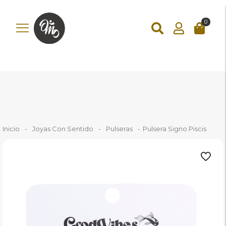
add_action('wp_footer', function () { ?>
0
Inicio
-
Joyas Con Sentido
-
Pulseras
-
Pulsera Signo Piscis