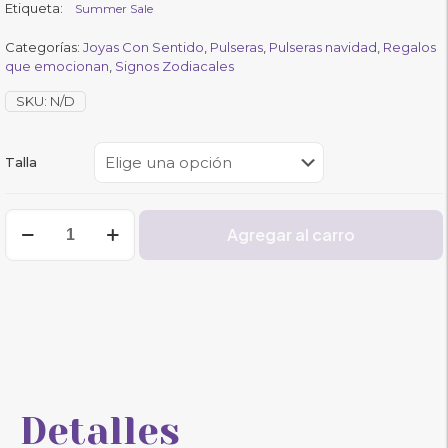
Etiqueta:
Summer Sale
Categorías:
Joyas Con Sentido
,
Pulseras
,
Pulseras navidad
,
Regalos
que emocionan
,
Signos Zodiacales
SKU:
N/D
Talla
Pulsera
Agregar al carro
Signo
Piscis
cantidad
Detalles