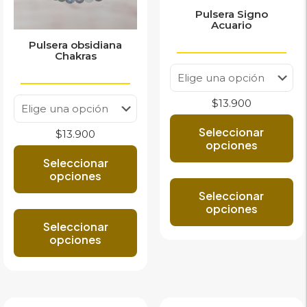
Pulsera Signo
Acuario
Pulsera obsidiana
Chakras
$
13.900
Seleccionar
$
13.900
opciones
Seleccionar
Est
opciones
pr
Seleccionar
tie
Este
opciones
múl
producto
var
Seleccionar
tiene
Las
opciones
múltiples
op
variantes.
se
Las
pu
opciones
ele
se
en