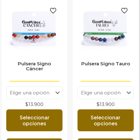
pueden
la
elegir
pá
en
de
la
pr
página
de
producto
Pulsera Signo
Pulsera Signo Tauro
Cáncer
$
13.900
$
13.900
Seleccionar
Seleccionar
opciones
opciones
Este
Est