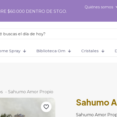
Quiénes somos
RE $60.000 DENTRO DE STGO.
Home Spray
Biblioteca Om
Cristales
D
os
-
Sahumo Amor Propio
Sahumo A
Sahumo Amor Prop