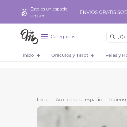
add_action('wp_footer', function () { ?>
Este es un espacio
ENVÍOS GRATIS SOB
seguro
Categorías
Inicio
Oráculos y Tarot
Velas y 
Inicio
-
Armoniza tu espacio
-
Inciens