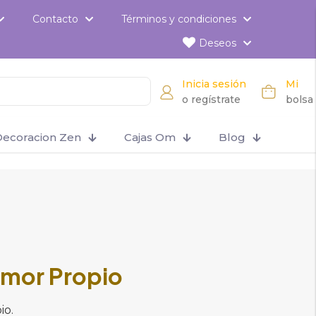
Contacto
Términos y condiciones
Deseos
Inicia sesión
Mi
o regístrate
bolsa
ecoracion Zen
Cajas Om
Blog
mor Propio
io.