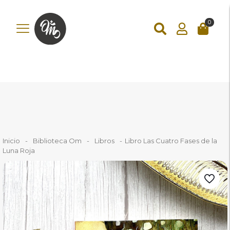
add_action('wp_footer', function () { ?>
add_action('wp_footer',
function () { if (!is_checkout()) return; ?>
0
Inicio
-
Biblioteca Om
-
Libros
-
Libro Las Cuatro Fases de la
Luna Roja