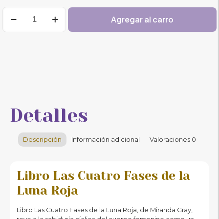
Libro
Agregar al carro
Las
Cuatro
Fases
de
la
Luna
Roja
cantidad
Detalles
Descripción
Información adicional
Valoraciones
0
Libro Las Cuatro Fases de la
Luna Roja
Libro Las Cuatro Fases de la Luna Roja, de Miranda Gray,
revela la sabiduría cíclica del cuerpo femenino como un