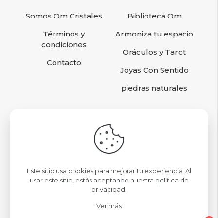
Somos Om Cristales
Biblioteca Om
Términos y
Armoniza tu espacio
condiciones
Oráculos y Tarot
Contacto
Joyas Con Sentido
piedras naturales
Sigamos conociéndonos
contacto@omcristales.cl
Este sitio usa cookies para mejorar tu experiencia. Al
Nuestras Tiendas
usar este sitio, estás aceptando nuestra
política de
privacidad
.
Mall Parque Arauco Local 09
Ver más