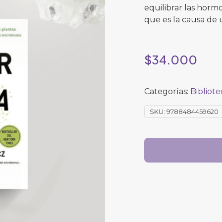
equilibrar las horm
que es la causa de
$
34.000
Categorías:
Bibliot
SKU:
9788484459620