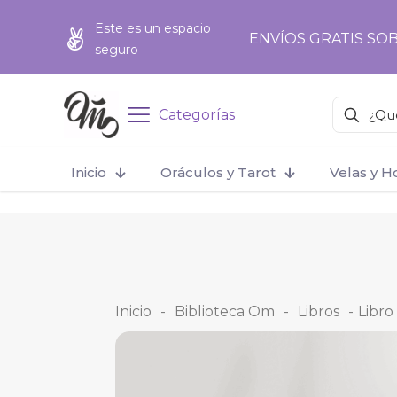
add_action('wp_footer', function () { ?>
add_action('wp_foo
Este es un espacio
ENVÍOS GRATIS SOB
seguro
Categorías
Inicio
Oráculos y Tarot
Velas y 
Inicio
-
Biblioteca Om
-
Libros
-
Libro