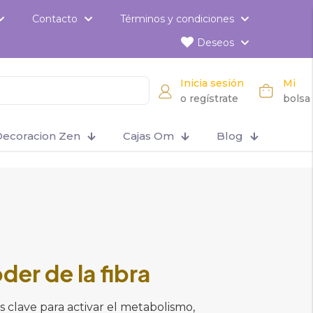
Contacto
Términos y condiciones
Deseos
Inicia sesión
Mi
o regístrate
bolsa
ecoracion Zen
Cajas Om
Blog
oder de la fibra
es clave para activar el metabolismo,