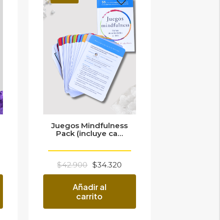
Juegos Mindfulness
Pack (incluye ca...
El
El
$
42.900
$
34.320
precio
precio
Añadir al
original
actual
carrito
era:
es:
$42.900.
$34.320.