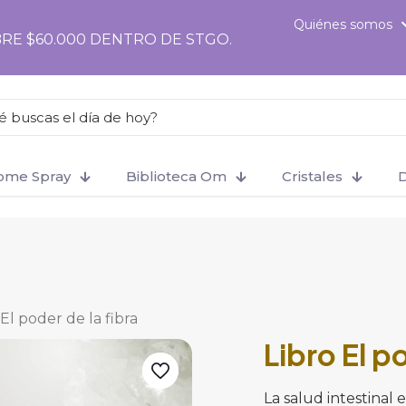
ter', function () { if (!is_checkout()) return; ?>
Quiénes somos
RE $60.000 DENTRO DE STGO.
Home Spray
Biblioteca Om
Cristales
D
 El poder de la fibra
Libro El p
La salud intestinal 